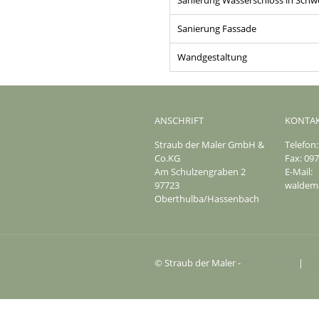
Sanierung Wasserschloss in Sch
Sanierung Fassade
Wandgestaltung
ANSCHRIFT
KONTA
Straub der Maler GmbH &
Telefon:
Co.KG
Fax: 097
Am Schulzengraben 2
E-Mail:
97723
waldem
Oberthulba/Hassenbach
© Straub der Maler -
Datenschutz
|
Im